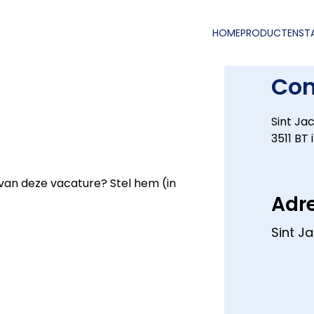
HOME
PRODUCTEN
ST
Con
Sint Ja
3511 BT
 van deze vacature? Stel hem (in
Adr
Sint J