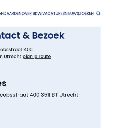
ANDAARDEN
OVER BKWI
VACATURES
NIEUWS
ZOEKEN
tact & Bezoek
cobsstraat 400
 in Utrecht
plan je route
es
acobsstraat 400 3511 BT Utrecht