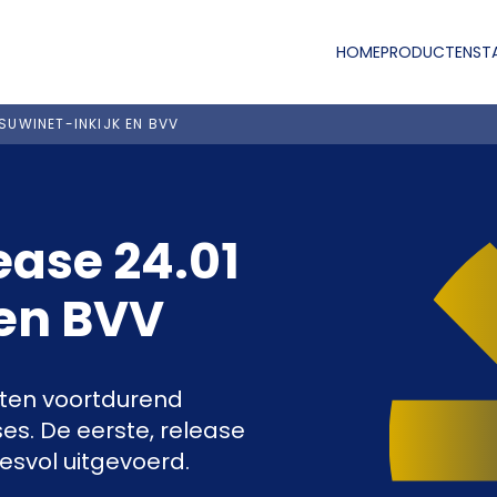
HOME
PRODUCTEN
ST
SUWINET-INKIJK EN BVV
ease 24.01
 en BVV
cten voortdurend
es. De eerste, release
cesvol uitgevoerd.