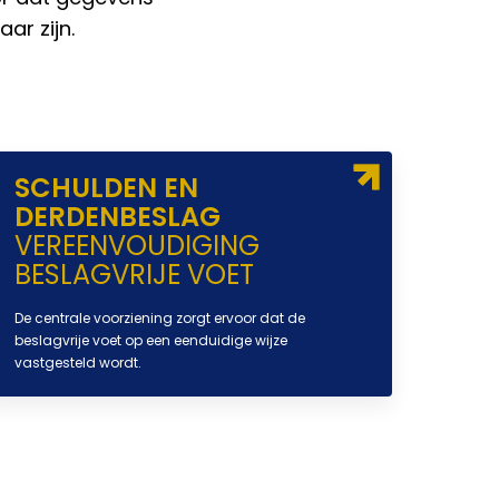
ar zijn.
SCHULDEN EN
DERDENBESLAG
VEREENVOUDIGING
BESLAGVRIJE VOET
De centrale voorziening zorgt ervoor dat de
beslagvrije voet op een eenduidige wijze
vastgesteld wordt.