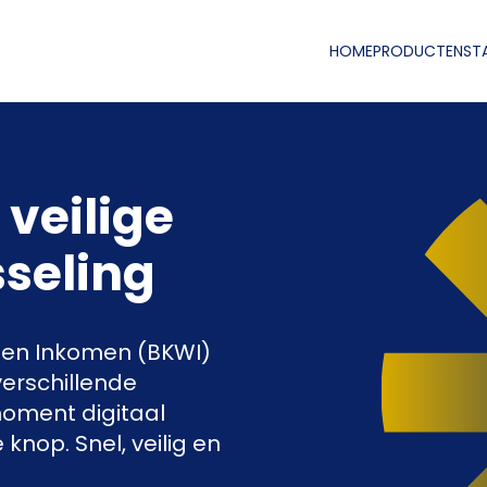
HOME
PRODUCTEN
ST
 veilige
seling
 en Inkomen (BKWI)
verschillende
moment digitaal
 knop. Snel, veilig en