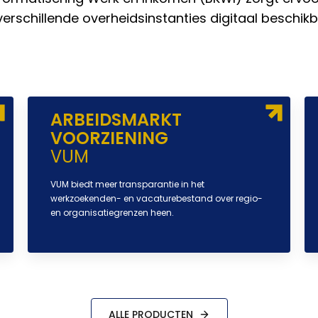
verschillende overheidsinstanties digitaal beschikba
ARBEIDSMARKT
VOORZIENING
VUM
VUM biedt meer transparantie in het
werkzoekenden- en vacaturebestand over regio-
en organisatiegrenzen heen.
ALLE PRODUCTEN