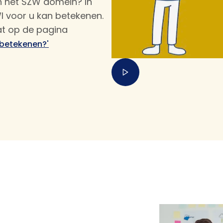
en het SZW domein? In
I voor u kan betekenen.
aat op de pagina
 betekenen?'