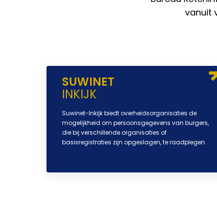
vanuit 
SUWINET
INKIJK
Suwinet-Inkijk biedt overheidsorganisaties de
mogelijkheid om persoonsgegevens van burgers,
die bij verschillende organisaties of
basisregistraties zijn opgeslagen, te raadplegen.