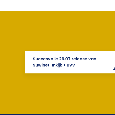
Succesvolle 26.07 release van
Suwinet-Inkijk + BVV