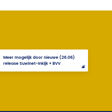
Meer mogelijk door nieuwe (26.06)
release Suwinet-Inkijk + BVV