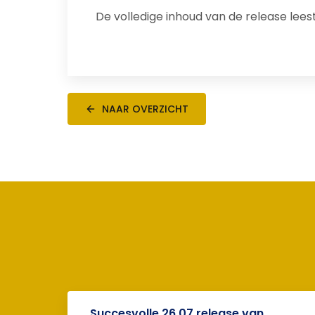
De volledige inhoud van de release leest
NAAR OVERZICHT
Succesvolle 26.07 release van