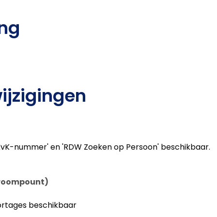
ing
wijzigingen
 KvK-nummer' en 'RDW Zoeken op Persoon' beschikbaar.
troompount)
portages beschikbaar