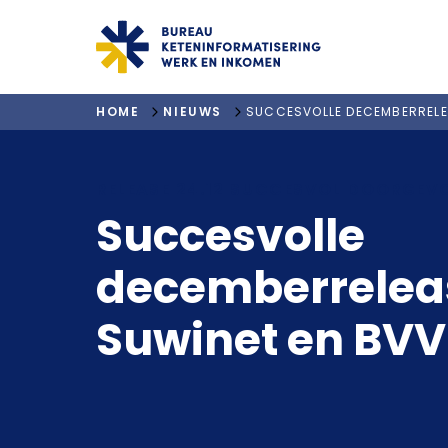
"ga naar homepagina"
HOME
NIEUWS
SUCCESVOLLE DECEMBERRELEA
RELEASE 24.12 SUCCESVOL DOORGEV
Succesvolle
decemberreleas
Suwinet en BVV