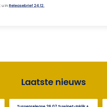
 u in
Releasebrief 24.12.
Laatste nieuws
Tussenrelease 26.07 Suwinet-Inkijk +