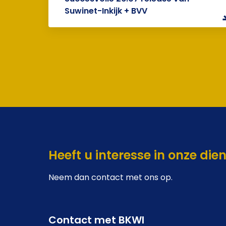
Suwinet-Inkijk + BVV
Heeft u interesse in onze die
Neem dan contact met ons op.
Contact met BKWI