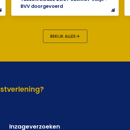
BVV doorgevoerd
BEKIJK ALLES
nstverlening?
Inzageverzoeken