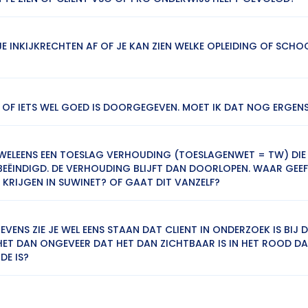
E INKIJKRECHTEN AF OF JE KAN ZIEN WELKE OPLEIDING OF SCHOO
T OF IETS WEL GOED IS DOORGEGEVEN. MOET IK DAT NOG ERGEN
 WELEENS EEN TOESLAG VERHOUDING (TOESLAGENWET = TW) DI
 BEËINDIGD. DE VERHOUDING BLIJFT DAN DOORLOPEN. WAAR GEE
 KRIJGEN IN SUWINET? OF GAAT DIT VANZELF?
VENS ZIE JE WEL EENS STAAN DAT CLIENT IN ONDERZOEK IS BIJ 
ET DAN ONGEVEER DAT HET DAN ZICHTBAAR IS IN HET ROOD DA
E IS?