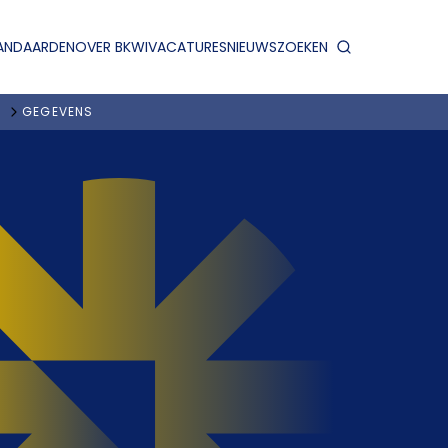
ANDAARDEN
OVER BKWI
VACATURES
NIEUWS
ZOEKEN
GEGEVENS