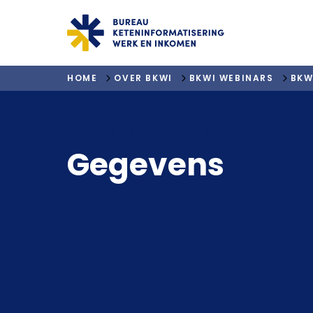
"ga naar homepagina"
HOME
OVER BKWI
BKWI WEBINARS
BKW
VRAGEN EN ANTWOORDEN
Gegevens