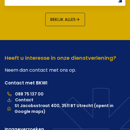
BEKIJK ALLES
Heeft u interesse in onze dienstverlening?
Neem dan contact met ons op.
Contact met BKWI
088 75 137 00
088 75 137 00, telefoonnummer hoofdkantoor
Contact
Locatie
St Jacobsstraat 400, 3511 BT Utrecht (opent in
Google maps)
Inzageverzoeken