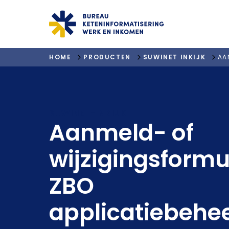
"ga naar homepagina"
HOME
PRODUCTEN
SUWINET INKIJK
AA
SUWINET-INKIJK
Aanmeld- of
wijzigingsformu
ZBO
applicatiebehe