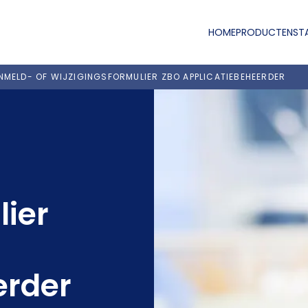
HOME
PRODUCTEN
ST
NMELD- OF WIJZIGINGSFORMULIER ZBO APPLICATIEBEHEERDER
lier
erder