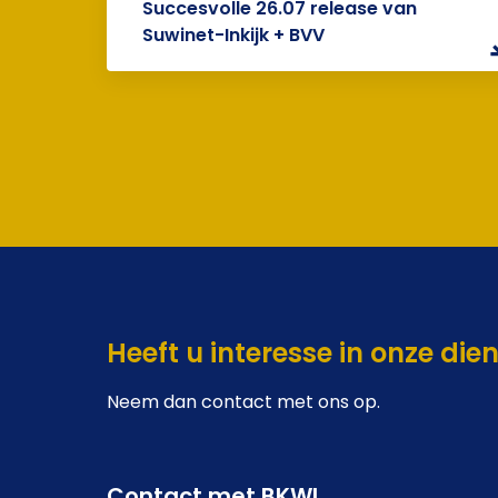
Succesvolle 26.07 release van
Suwinet-Inkijk + BVV
Heeft u interesse in onze die
Neem dan contact met ons op.
Contact met BKWI