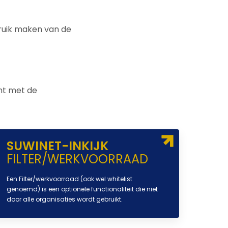
bruik maken van de
ht met de
SUWINET-INKIJK
FILTER/WERKVOORRAAD
Een Filter/werkvoorraad (ook wel whitelist
genoemd) is een optionele functionaliteit die niet
door alle organisaties wordt gebruikt.