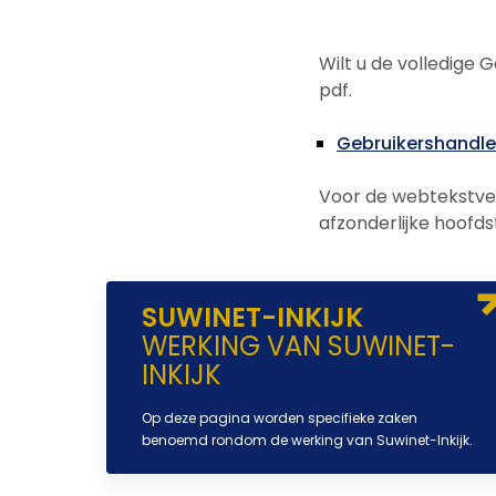
Wilt u de volledige 
pdf.
Gebruikershandlei
Voor de webtekstver
afzonderlijke hoofds
SUWINET-INKIJK
WERKING VAN SUWINET-
INKIJK
Op deze pagina worden specifieke zaken
benoemd rondom de werking van Suwinet-Inkijk.