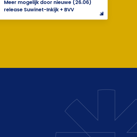
Meer mogelijk door nieuwe (26.06)
release Suwinet-Inkijk + BVV