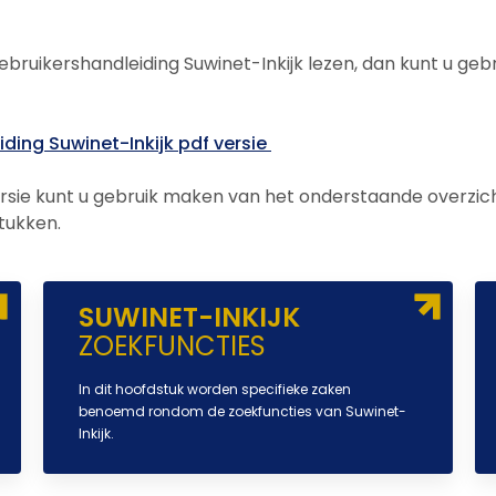
Gebruikershandleiding Suwinet-Inkijk lezen, dan kunt u ge
ding Suwinet-Inkijk pdf versie
sie kunt u gebruik maken van het onderstaande overzic
tukken.
SUWINET-INKIJK
ZOEKFUNCTIES
In dit hoofdstuk worden specifieke zaken
benoemd rondom de zoekfuncties van Suwinet-
Inkijk.